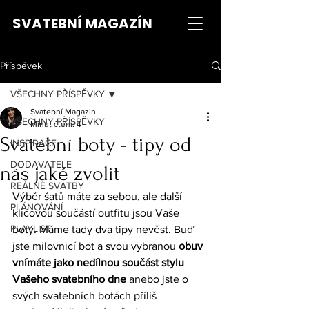
SVATEBNÍ MAGAZÍN
Příspěvek
VŠECHNY PŘÍSPĚVKY
Svatební Magazin
VŠECHNY PŘÍSPĚVKY
Minut čtení: 4
Svatební boty - tipy od
INSPIRACE
DODAVATELE
nás jaké zvolit
REÁLNÉ SVATBY
Výběr šatů máte za sebou, ale další 
PLÁNOVÁNÍ
klíčovou součástí outfitu jsou Vaše 
PLAYLIST
boty. Máme tady dva tipy nevěst. Buď 
jste milovnicí bot a svou vybranou 
obuv 
vnímáte jako nedílnou součást stylu 
Vašeho svatebního dne 
anebo jste o 
svých svatebních botách příliš 