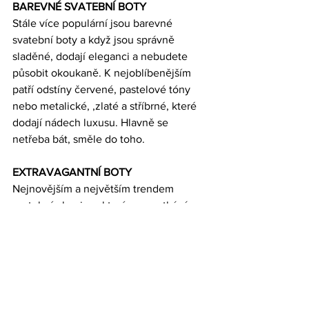
BAREVNÉ SVATEBNÍ BOTY
Stále více populární jsou barevné 
svatební boty a když jsou správně 
sladěné, dodají eleganci a nebudete 
působit okoukaně. K nejoblíbenějším 
patří odstíny červené, pastelové tóny 
nebo metalické, ,zlaté a stříbrné, které 
dodají nádech luxusu. Hlavně se 
netřeba bát, směle do toho.
EXTRAVAGANTNÍ BOTY
Nejnovějším a největším trendem 
svatební obuvi, se kterým se setkáváme 
stále více, jsou výrazné svatební boty. 
Nevěsty nenosí jen hladké bílé lodičky, 
protože nejenom ve svatebních šatech, 
květině a účesu se odráží Vaše 
osobnost!  Na svatbu proniká  grunge 
styl 90. let, neobvyklá kombinace 