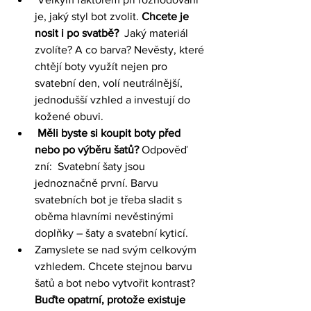
je, jaký styl bot zvolit. 
Chcete je 
nosit i po svatbě?
  Jaký materiál 
zvolíte? A co barva? Nevěsty, které 
chtějí boty využít nejen pro 
svatební den, volí neutrálnější, 
jednodušší vzhled a investují do 
kožené obuvi.
Měli byste si koupit boty před 
nebo po výběru šatů?
 Odpověď 
zní:  Svatební šaty jsou 
jednoznačně první. Barvu 
svatebních bot je třeba sladit s 
oběma hlavními nevěstinými 
doplňky – šaty a 
svatební kyticí
.
Zamyslete se nad svým celkovým 
vzhledem. Chcete stejnou barvu 
šatů a bot nebo vytvořit kontrast?
Buďte opatrní, protože existuje 