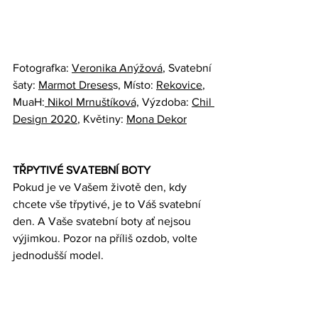
Fotografka: 
Veronika Anýžová
, Svatební 
šaty: 
Marmot Dreses
s, Místo: 
Rekovice
, 
MuaH:
 Nikol Mrnuštíková,
 Výzdoba: 
Chil 
Design 2020
, Květiny: 
Mona Dekor
TŘPYTIVÉ SVATEBNÍ BOTY
Pokud je ve Vašem životě den, kdy 
chcete vše třpytivé, je to Váš svatební 
den. A Vaše svatební boty ať nejsou 
výjimkou. Pozor na příliš ozdob, volte  
jednodušší model.