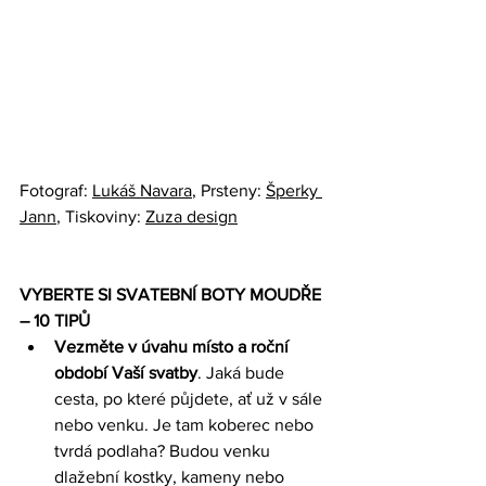
Fotograf: 
Lukáš Navara
, Prsteny: 
Šperky 
Jann
, Tiskoviny: 
Zuza design
VYBERTE SI SVATEBNÍ BOTY MOUDŘE 
– 10 TIPŮ
Vezměte v úvahu místo a roční 
období Vaší svatby
. Jaká bude 
cesta, po které půjdete, ať už v sále 
nebo venku. Je tam koberec nebo 
tvrdá podlaha? Budou venku 
dlažební kostky, kameny nebo 