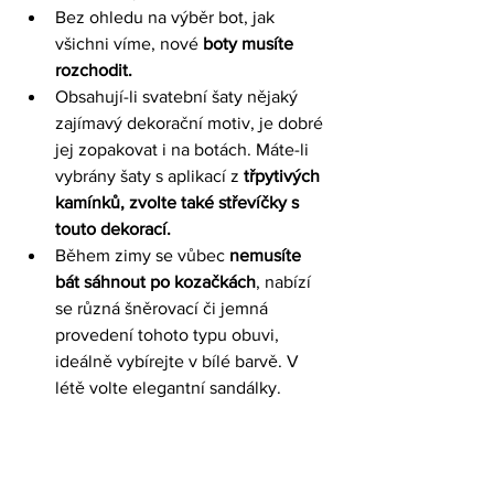
Bez ohledu na výběr bot, jak 
všichni víme, nové
 boty musíte 
rozchodit.
Obsahují-li svatební šaty nějaký 
zajímavý dekorační motiv, je dobré 
jej zopakovat i na botách. Máte-li 
vybrány šaty s aplikací z 
třpytivých 
kamínků, zvolte také střevíčky s 
touto dekorací.
Během zimy se vůbec 
nemusíte 
bát sáhnout po kozačkách
, nabízí 
se různá šněrovací či jemná 
provedení tohoto typu obuvi, 
ideálně vybírejte v bílé barvě. V 
létě volte elegantní sandálky.