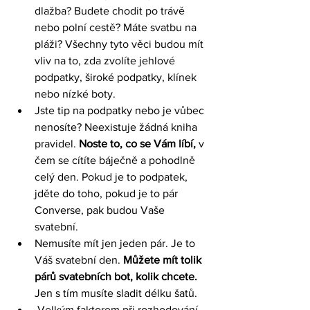
dlažba? Budete chodit po trávě 
nebo polní cestě? Máte svatbu na 
pláži? Všechny tyto věci budou mít 
vliv na to, zda zvolíte jehlové 
podpatky, široké podpatky, klínek 
nebo nízké boty.  
Jste tip na podpatky nebo je vůbec 
nenosíte? Neexistuje žádná kniha 
pravidel. 
Noste to, co se Vám líbí,
 v 
čem se cítíte báječně a pohodlně 
celý den. Pokud je to podpatek, 
jděte do toho, pokud je to pár 
Converse, pak budou Vaše 
svatební. 
Nemusíte mít jen jeden pár. Je to 
Váš svatební den. 
Můžete mít tolik 
párů svatebních bot, kolik chcete.
Jen s tím musíte sladit délku šatů.
 Velkým faktorem při rozhodování 