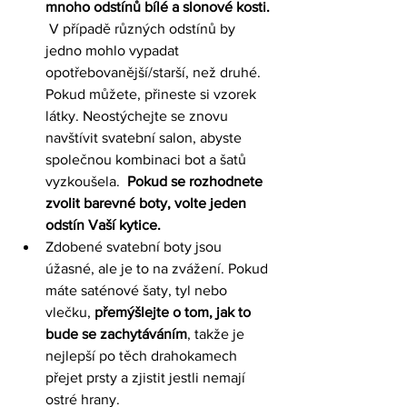
mnoho odstínů bílé a slonové kosti.
 V případě různých odstínů by 
jedno mohlo vypadat 
opotřebovanější/starší, než druhé. 
Pokud můžete, přineste si vzorek 
látky. Neostýchejte se znovu 
navštívit 
svatební salon
, abyste 
společnou kombinaci bot a šatů 
vyzkoušela.  
Pokud se rozhodnete 
zvolit barevné boty, volte jeden 
odstín Vaší kytice. 
Zdobené svatební boty jsou 
úžasné, ale je to na zvážení. Pokud 
máte saténové šaty, tyl nebo 
vlečku, 
přemýšlejte o tom, jak to 
bude se zachytáváním
, takže je 
nejlepší po těch drahokamech 
přejet prsty a zjistit jestli nemají 
ostré hrany. 