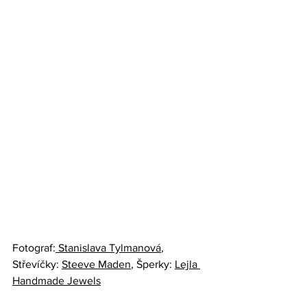
Fotograf:
 Stanislava Tylmanová
, 
Střevíčky: 
Steeve Maden
, Šperky: 
Lejla 
Handmade Jewels