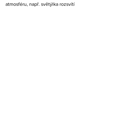
atmosféru, např. světýlka rozsvítí 
fotografie, které chcete hostům ukázat, 
párty nekončí po západu slunce, svíčky 
mohou lemovat cestu, atd. Jen je 
důležité mít na paměti, zda chcete 
dokonalou zář či pouze romantické 
měkké světlo.