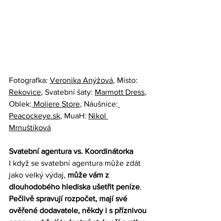
Fotografka: 
Veronika Anýžová
, Místo: 
Rekovice
, Svatební šaty: 
Marmott Dress
, 
Oblek:
 Moliere Store
, Náušnice:
Peacockeye.sk
,
 MuaH: 
Nikol 
Mrnuštíková
Svatební agentura vs. Koordinátorka
I když se svatební agentura může zdát 
jako velký výdaj, 
může vám z 
dlouhodobého hlediska ušetřit peníze
. 
Pečlivě spravují rozpočet, mají své 
ověřené dodavatele, někdy i s příznivou 