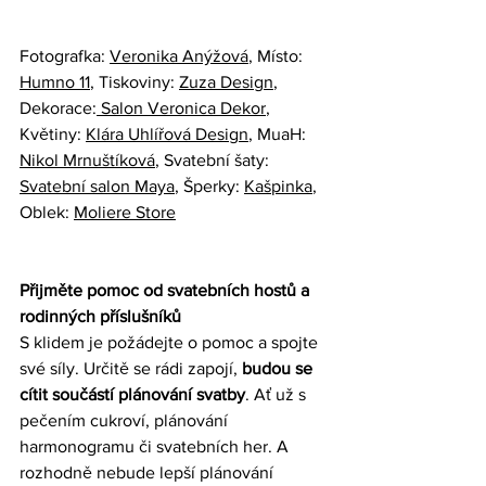
Fotografka: 
Veronika Anýžová
, Místo: 
Humno 11
, Tiskoviny: 
Zuza Design
, 
Dekorace:
 Salon Veronica Dekor
, 
Květiny: 
Klára Uhlířová Design
, MuaH: 
Nikol Mrnuštíková
, Svatební šaty: 
Svatební salon Maya
, Šperky: 
Kašpinka
, 
Oblek: 
Moliere Store
Přijměte pomoc od svatebních hostů a 
rodinných příslušníků
S klidem je požádejte o pomoc a spojte 
své síly. Určitě se rádi zapojí, 
budou se 
cítit součástí plánování svatby
. Ať už s 
pečením cukroví, plánování 
harmonogramu či svatebních her. A 
rozhodně nebude lepší plánování 