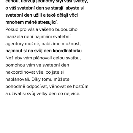
cenou, udržují jednotný styl vaší svatby, 
o váš svatební den se starají  abyste si 
svatební den užili a také dělají věci 
mnohem méně stresující.
Pokud pro vás a vašeho budoucího 
manžela není najímání svatební 
agentury možné, nabízíme možnost, 
najmout si na svůj den koordinátorku
. 
Než aby vám plánovali celou svatbu, 
pomohou vám ve svatební den 
nakoordinovat vše, co jste si 
naplánovali. Díky tomu můžete 
pohodlně odpočívat, věnovat se hostům 
a užívat si svůj velký den co nejvíce.