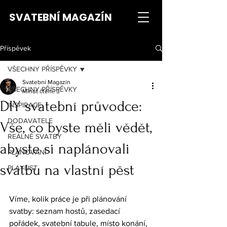
SVATEBNÍ MAGAZÍN
Příspěvek
VŠECHNY PŘÍSPĚVKY
Svatební Magazin
VŠECHNY PŘÍSPĚVKY
Minut čtení: 3
DIY svatební průvodce:
INSPIRACE
DODAVATELE
Vše, co byste měli vědět,
REÁLNÉ SVATBY
abyste si naplánovali
PLÁNOVÁNÍ
svatbu na vlastní pěst
PLAYLIST
Víme, kolik práce je při plánování 
svatby: seznam hostů, zasedací 
pořádek, svatební tabule, místo konání, 