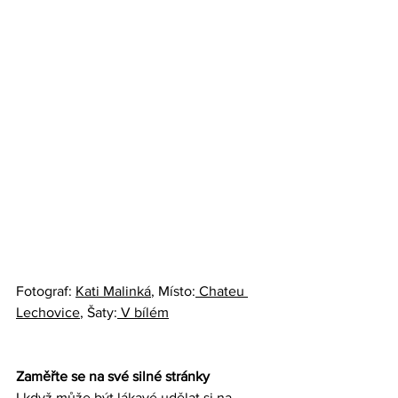
Fotograf: 
Kati Malinká
, Místo:
 Chateu 
Lechovice
, Šaty:
 V bílém
Zaměřte se na své silné stránky
I když může být lákavé udělat si na 