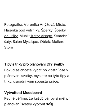
Fotografka: 
Veronika Anýžová
, Místo: 
Hájenka pod větrníky
, Šperky: 
Šperky 
od Lišky
, MuaH:
 Katty Visage,
 Svatební 
šaty: 
Salon Mystique
, Oblek: 
Moliere 
Store
Tipy a triky pro plánování DIY svatby
Pokud se chcete vydat po vlastní ose v 
plánovaní svatby, myslete na tyto tipy a 
triky, usnadní vám spoustu práce: 
Vytvořte si Moodboard
Pevně věříme, že každý pár by si měl při 
plánování svatby vytvořit
 svůj 