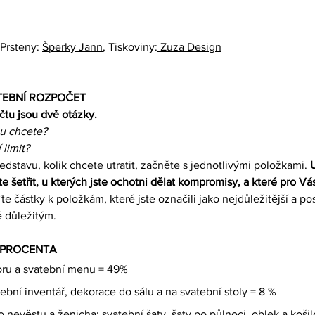
 Prsteny: 
Šperky Jann
, Tiskoviny:
 Zuza Design
TEBNÍ ROZPOČET
tu jsou dvě otázky.
u chcete?
 limit?
stavu, kolik chcete utratit, začněte s jednotlivými položkami. 
U
 šetřit, u kterých jste ochotni dělat kompromisy, a které pro Vás
te částky k položkám, které jste označili jako nejdůležitější a p
 důležitým.
 PROCENTA
oru a svatební menu = 49% 
ební inventář, dekorace do sálu a na svatební stoly = 8 %
 nevěstu a ženicha: svatební šaty, šaty po půlnoci, oblek a košil