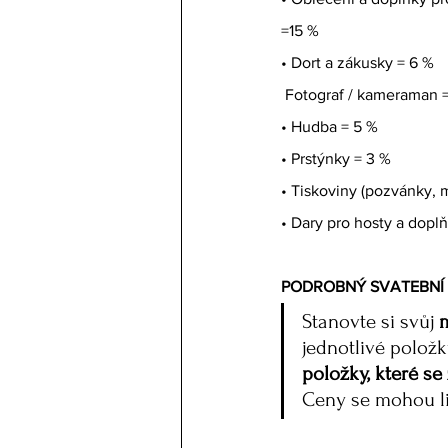
=15 % 
• Dort a zákusky = 6 % 
 Fotograf / kameraman 
• Hudba = 5 % 
• Prstýnky = 3 % 
• Tiskoviny (pozvánky, m
• Dary pro hosty a dopl
PODROBNÝ SVATEBNÍ
Stanovte si svůj 
jednotlivé položk
položky, které se
Ceny se mohou li