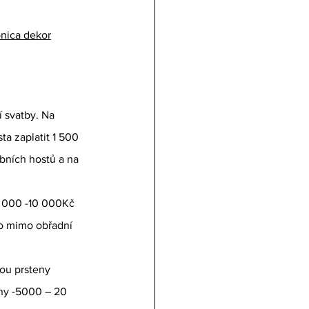
nica dekor
í svatby. Na 
a zaplatit 1 500 
bních hostů a na 
 2 000 -10 000Kč
o mimo obřadní 
ou prsteny 
ny -5000 – 20 