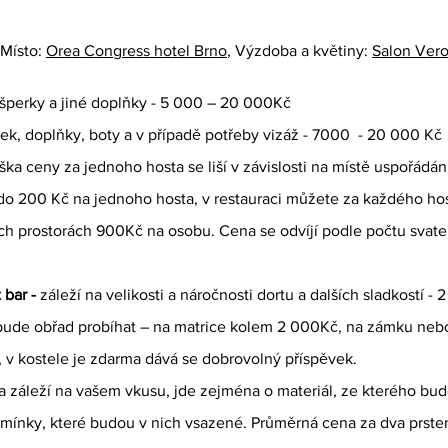
 Místo: 
Orea Congress hotel Brno
, Výzdoba a květiny: 
Salon Vero
, šperky a jiné doplňky - 5 000 – 20 000Kč
lek, doplňky, boty a v případě potřeby vizáž - 7000  - 20 000 Kč
ýška ceny za jednoho hosta se liší v závislosti na místě uspořádán
o 200 Kč na jednoho hosta, v restauraci můžete za každého host
ých prostorách 900Kč na osobu. Cena se odvíjí podle počtu svate
bar - 
záleží na velikosti a náročnosti dortu a dalších sladkostí -
 bude obřad probíhat – na matrice kolem 2 000Kč, na zámku neb
 v kostele je zdarma dává se dobrovolný příspěvek.
a záleží na vašem vkusu, jde zejména o materiál, ze kterého bud
amínky, které budou v nich vsazené. Průměrná cena za dva prste