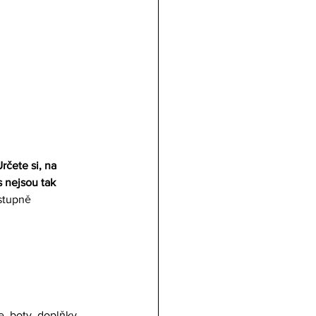
rčete si, na 
 nejsou tak 
ostupně 
e, boty, doplňky 