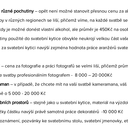
a různé pochutiny
 – opět není možné stanovit přesnou cenu za al
y v různých regionech se liší, přičemž víme, na každé svatbě se 
dy je možné donést vlastní alkohol, ale průměr je 450Kč na oso
tiny použité do svatební kytice obvykle neukrojí velkou část va
za svatební kytici navýší zejména hodnota práce aranžérů svatebn
f – cena za fotografie a práci 
fotografů
 se velmi liší, přičemž prů
ze svatby profesionálním fotografem -  8 000 – 20 000Kč
raman
 – v případě, že chcete mít na vaší svatbě kameramana, váš
žně o 5 000 - 20 000 Kč
bních prostorů
 – stejně jako u svatební kytice, materiál na výzdo
ožky částku navýší právě samotná práce dekoratérů  -10 000 Kč
 oznámení, pozvánky ke svatebnímu stolu, svatební jmenovky, eti