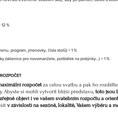
= 12 %
enu, program, jmenovky, čísla stolů) = 1 % 
ňky (sklenice pro novomanžele, polštářek na prstýnky…) = 1 %
 ROZPOČET
maximální rozpočet
 za celou svatbu a pak ho rozdělte
y. Abyste si mohli vytvořit bližší představu,
 toto jsou 
 zřejmě objeví i ve vašem svatebním rozpočtu a orient
šit 
v závislosti na sezóně, lokalitě, Vašem výběru a 