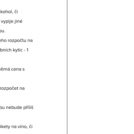
kohol, či 
vypije jiné 
bu.
šeho rozpočtu na 
ích kytic - 1 
měrná cena s 
 rozpočet na 
bu nebude příliš 
kety na víno, či 