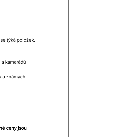
se týká položek, 
y a kamarádů
ny a známých 
é ceny jsou 