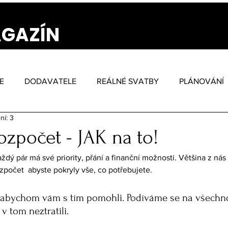
AGAZÍN
E
DODAVATELE
REÁLNÉ SVATBY
PLÁNOVÁNÍ
ní: 3
ozpočet - JAK na to!
aždý pár má své priority, přání a finanční možnosti. Většina z nás 
ozpočet  abyste pokryly vše, co potřebujete. 
 abychom vám s tím pomohli. Podíváme se na všechno,
v tom neztratili.