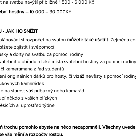
 na svatbu navýší přibližně 1 500 - 6 000 Kč
bní hostiny – 
10 000 – 30 000Kč
- JAK HO SNÍŽIT
lánování si rozpočet na svatbu 
můžete také ušetřit
. Zejména co 
kážete zajistit i svépomocí:
usky a dorty na svatbu za pomoci rodiny
vatebního obřadu a také místa svatební hostiny za pomoci rodin
a, či kameramana z řad studentů
í originálních dárků pro hosty, či vizáž nevěsty s pomocí rodi
šikovných kamarádek
e na starost váš příbuzný nebo kamarád
upí někdo z vašich blízkých
ěsících a  uprostřed týdne
oň trochu pomohlo abyste na něco nezapomněli. Všechny uveden
se vše mění a rozpočty rostou.