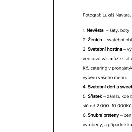
Fotograf:
 Lukáš Navara
,
1. 
Nevěsta  
– šaty, boty
2. 
Ženich 
– svatební ob
3. 
Svatební hostina
 – v
venkově vás může stát d
Kč, catering v pronajat
výběru vašeho menu.
4. Svatební dort a sweet 
5. 
Sňatek 
– záleží, kde
síň od 2 000 -10 000Kč,
6
. Snubní prsteny
 – cen
vyrobeny, a případně k