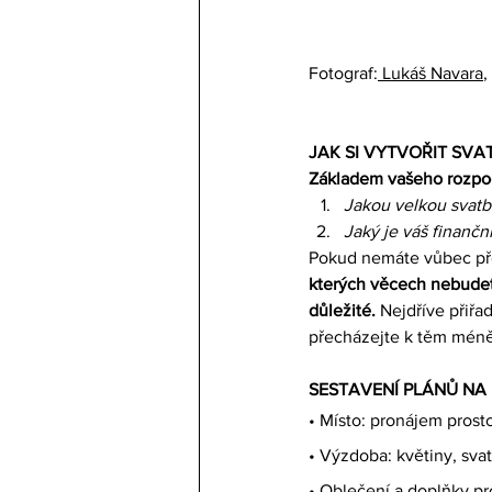
Fotograf:
 Lukáš Navara
,
JAK SI VYTVOŘIT SVA
Základem vašeho rozpoč
Jakou velkou svatb
Jaký je váš finanční
Pokud nemáte vůbec před
kterých věcech nebudete
důležité. 
Nejdříve přiřaď
přecházejte k těm méně
SESTAVENÍ PLÁNŮ NA
• Místo: pronájem prost
• Výzdoba: květiny, svat
• 
Oblečení a doplňky pro