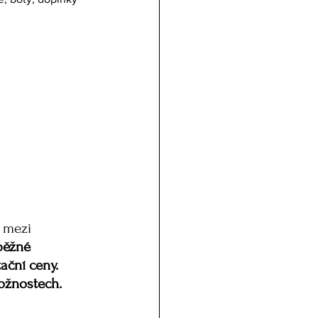
 mezi 
běžné 
ační ceny. 
možnostech.