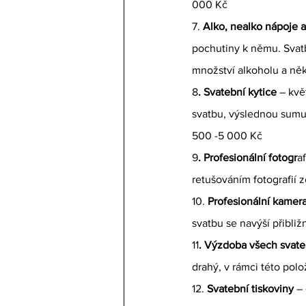
000 Kč
7. 
Alko, nealko nápoje 
pochutiny k němu. Svatb
množství alkoholu a něk
8
. Svatební kytice
 – kvě
svatbu, výslednou sumu 
500 -5 000 Kč
9
. Profesionální fotogr
a
retušováním fotografií 
10. 
Profesionální kame
svatbu se navýší přibli
11
. Výzdoba všech svate
drahý, v rámci této pol
12. 
Svatební tiskoviny
 –