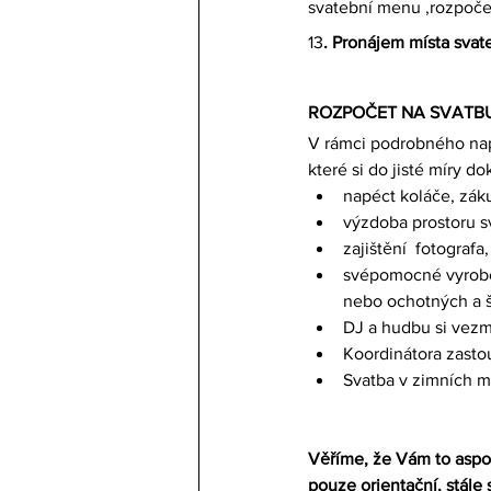
svatební menu ,rozpočet
13
. Pronájem místa svate
ROZPOČET NA SVATBU 
V rámci podrobného nap
které si do jisté míry do
napéct koláče, zák
výzdoba prostoru s
zajištění  fotograf
svépomocné vyroben
nebo ochotných a 
DJ a hudbu si vezm
Koordinátora zasto
Svatba v zimních m
Věříme, že Vám to asp
pouze orientační, stále 