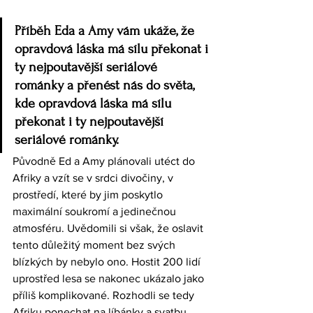
Příběh Eda a Amy vám ukáže, že 
opravdová láska má sílu překonat i 
ty nejpoutavější seriálové 
románky a přenést nás do světa, 
kde opravdová láska má sílu 
překonat i ty nejpoutavější 
seriálové románky.
Původně Ed a Amy plánovali utéct do 
Afriky a vzít se v srdci divočiny, v 
prostředí, které by jim poskytlo 
maximální soukromí a jedinečnou 
atmosféru. Uvědomili si však, že oslavit 
tento důležitý moment bez svých 
blízkých by nebylo ono. Hostit 200 lidí 
uprostřed lesa se nakonec ukázalo jako 
příliš komplikované. Rozhodli se tedy 
Afriku ponechat na líbánky a svatbu 