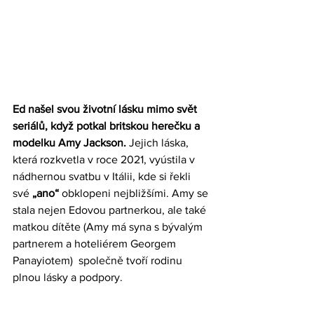
Ed našel svou životní lásku mimo svět 
seriálů, když potkal britskou herečku a 
modelku Amy Jackson. 
Jejich láska, 
která rozkvetla v roce 2021, vyústila v 
nádhernou svatbu v Itálii, kde si řekli 
své
 „ano“ 
obklopeni nejbližšími. Amy se 
stala nejen Edovou partnerkou, ale také 
matkou dítěte (Amy má syna s bývalým 
partnerem a hoteliérem Georgem 
Panayiotem)  společně tvoří rodinu 
plnou lásky a podpory. 