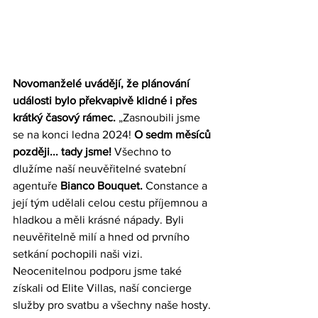
Novomanželé uvádějí, že plánování 
události bylo překvapivě klidné i přes 
krátký časový rámec.
 „Zasnoubili jsme 
se na konci ledna 2024! 
O sedm měsíců 
později... tady jsme! 
Všechno to 
dlužíme naší neuvěřitelné svatební 
agentuře 
Bianco Bouquet. 
Constance a 
její tým udělali celou cestu příjemnou a 
hladkou a měli krásné nápady. Byli 
neuvěřitelně milí a hned od prvního 
setkání pochopili naši vizi. 
Neocenitelnou podporu jsme také 
získali od Elite Villas, naší concierge 
služby pro svatbu a všechny naše hosty.