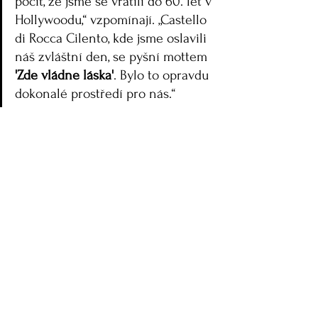
pocit, že jsme se vrátili do 60. let v 
Hollywoodu,“ vzpomínají. „Castello 
di Rocca Cilento, kde jsme oslavili 
náš zvláštní den, se pyšní mottem 
'Zde vládne láska'
. Bylo to opravdu 
dokonalé prostředí pro nás.“