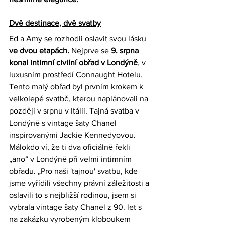
Dvě destinace, dvě svatby
Ed a Amy se rozhodli oslavit svou lásku 
ve dvou etapách. 
Nejprve se 
9. srpna 
konal intimní civilní obřad v Londýně
, v 
luxusním prostředí Connaught Hotelu. 
Tento malý obřad byl prvním krokem k 
velkolepé svatbě, kterou naplánovali na 
později v srpnu v Itálii. Tajná svatba v 
Londýně s vintage šaty Chanel 
inspirovanými Jackie Kennedyovou. 
Málokdo ví, že ti dva oficiálně řekli 
„ano“ v Londýně při velmi intimním 
obřadu. „Pro naši 'tajnou' svatbu, kde 
jsme vyřídili všechny právní záležitosti a 
oslavili to s nejbližší rodinou, jsem si 
vybrala vintage šaty Chanel z 90. let s 
na zakázku vyrobeným kloboukem 