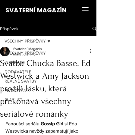
SVATEBNÍ MAGAZÍN
Příspěvek
VŠECHNY PŘÍSPĚVKY
Svatební Magazin
VŠECHNY PŘÍSPĚVKY
Minut čtení: 6
Svatba Chucka Basse: Ed
INSPIRACE
DODAVATELE
Westwick a Amy Jackson
REÁLNÉ SVATBY
prožili lásku, která
PLÁNOVÁNÍ
překonává všechny
PLAYLIST
seriálové románky
Fanoušci seriálu 
Gossip Girl
 si Eda 
Westwicka navždy zapamatují jako 