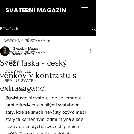
SVATEBNÍ MAGAZÍN
Příspěvek
VŠECHNY PŘÍSPĚVKY
Svatební Magazin
VŠECHNY PŘÍSPĚVKY
Minut čtení: 5
Svěží láska - český
INSPIRACE
DODAVATELE
venkov v kontrastu s
REÁLNÉ SVATBY
extravagancí
PLÁNOVÁNÍ
Představte si svatbu, kde se jemnost 
PLAYLIST
jarní přírody mísí s bílými svatebními 
šaty, kde se smích nevěsty ozývá mezi 
starými kamennými zdmi mlýna a kde 
každý detail dýchá svěžestí prvních 
květů. Taková je naše svatební 