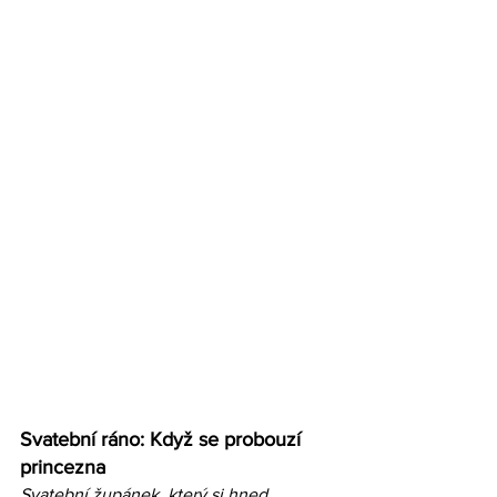
Svatební ráno: Když se probouzí 
princezna
Svatební župánek, který si hned 