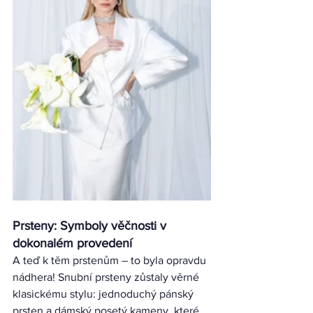
Prsteny: Symboly věčnosti v 
dokonalém provedení
A teď k těm prstenům – to byla opravdu 
nádhera! Snubní prsteny zůstaly věrné 
klasickému stylu: jednoduchý pánský 
prsten a dámský posetý kameny, které 