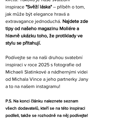
inspirace
 "Svěží láska"
 – příběh o tom, 
jak může být elegance hravá a 
extravagance jednoduchá. 
Najdete zde 
tipy od našeho magazinu Moliére a 
hlavně ukázku toho, že protiklady ve 
stylu se přitahují.
Podívejte se na naši druhou svatební 
inspiraci v roce 2025 s fotografie od 
Michaeli Slatinkové a nádhernými videi 
od Michala Vince a jeho partnerky Jany 
a to na našem instagramu!
P.S. Na konci článku naleznete seznam 
všech dodavatelů, kteří se na této inspiraci 
podíleli, takže se rozhodně na něj podívejte!