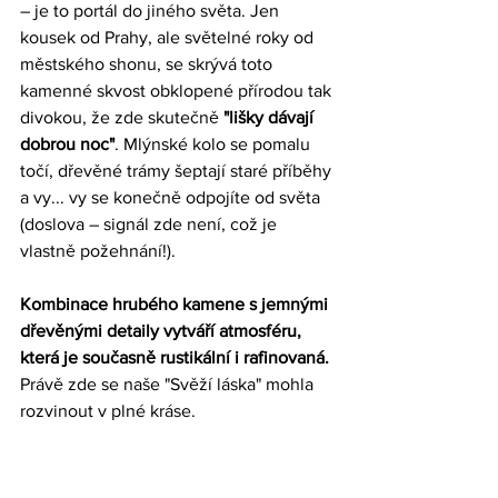
– je to portál do jiného světa. Jen 
kousek od Prahy, ale světelné roky od 
městského shonu, se skrývá toto 
kamenné skvost obklopené přírodou tak 
divokou, že zde skutečně 
"lišky dávají 
dobrou noc"
. Mlýnské kolo se pomalu 
točí, dřevěné trámy šeptají staré příběhy 
a vy... vy se konečně odpojíte od světa 
(doslova – signál zde není, což je 
vlastně požehnání!).
Kombinace hrubého kamene s jemnými 
dřevěnými detaily vytváří atmosféru, 
která je současně rustikální i rafinovaná.
Právě zde se naše "Svěží láska" mohla 
rozvinout v plné kráse.