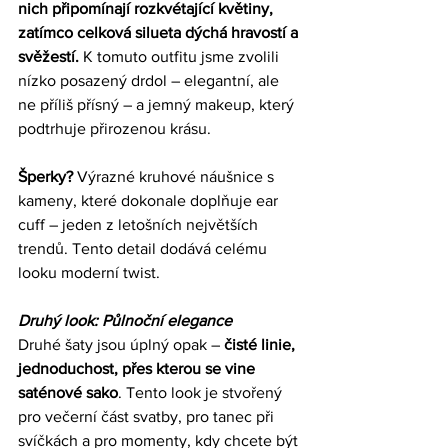
nich připomínají rozkvétající květiny, 
zatímco celková silueta dýchá hravostí a 
svěžestí. 
K tomuto outfitu jsme zvolili 
nízko posazený drdol – elegantní, ale 
ne příliš přísný – a jemný makeup, který 
podtrhuje přirozenou krásu.
Šperky?
 Výrazné kruhové náušnice s 
kameny, které dokonale doplňuje ear 
cuff – jeden z letošních největších 
trendů. Tento detail dodává celému 
looku moderní twist.
Druhý look: Půlnoční elegance
Druhé šaty jsou úplný opak – 
čisté linie, 
jednoduchost, přes kterou se vine 
saténové sako
. Tento look je stvořený 
pro večerní část svatby, pro tanec při 
svíčkách a pro momenty, kdy chcete být 