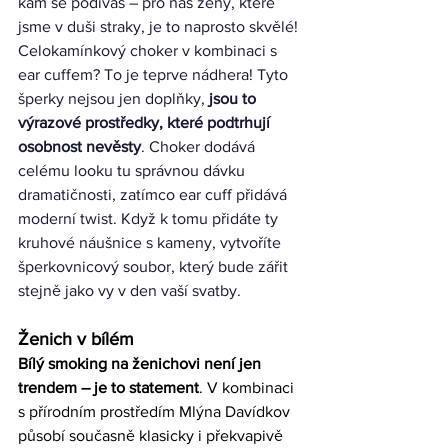
kam se podíváš – pro nás ženy, které 
jsme v duši straky, je to naprosto skvělé! 
Celokamínkový choker v kombinaci s 
ear cuffem? To je teprve nádhera! Tyto 
šperky nejsou jen doplňky,
 jsou to 
výrazové prostředky, které podtrhují 
osobnost nevěsty
. Choker dodává 
celému looku tu správnou dávku 
dramatičnosti, zatímco ear cuff přidává 
moderní twist. Když k tomu přidáte ty 
kruhové náušnice s kameny, vytvoříte 
šperkovnicový soubor, který bude zářit 
stejně jako vy v den vaší svatby.
Ženich v bílém
Bílý smoking na ženichovi není jen 
trendem – je to statement
. V kombinaci 
s přírodním prostředím Mlýna Davídkov 
působí současně klasicky i překvapivě 