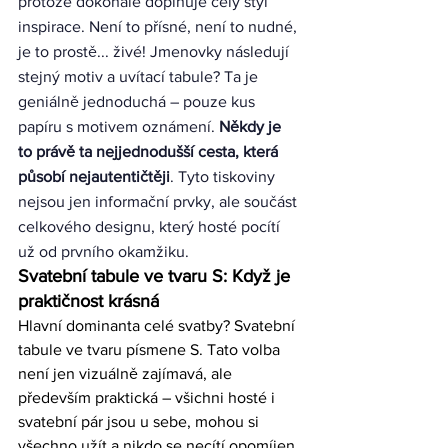
protože dokonale doplňuje celý styl 
inspirace. Není to přísné, není to nudné, 
je to prostě... živé! Jmenovky následují 
stejný motiv a uvítací tabule? Ta je 
geniálně jednoduchá – pouze kus 
papíru s motivem oznámení. 
Někdy je 
to právě ta nejjednodušší cesta, která 
působí nejautentičtěji
. Tyto tiskoviny 
nejsou jen informační prvky, ale součást 
celkového designu, který hosté pocítí 
už od prvního okamžiku.
Svatební tabule ve tvaru S: Když je 
praktičnost krásná
Hlavní dominanta celé svatby? Svatební 
tabule ve tvaru písmene S. Tato volba 
není jen vizuálně zajímavá, ale 
především praktická – všichni hosté i 
svatební pár jsou u sebe, mohou si 
všechno užít a nikdo se necítí opomíjen.