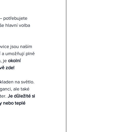
– potřebujete 
e hlavní volba 
ovice jsou naším 
 a umožňují plně 
 je 
okolní 
ávě zde!
kladen na světlo. 
ganci, ale také 
er. 
Je důležité si 
y nebo teplé 