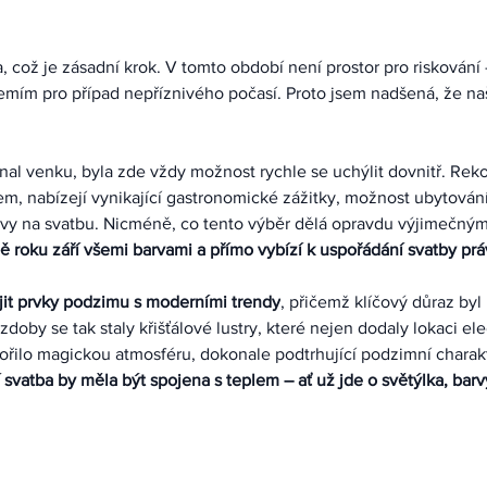
 což je zásadní krok. V tomto období není prostor pro riskování 
emím pro případ nepříznivého počasí. Proto jsem nadšená, že naš
onal venku, byla zde vždy možnost rychle se uchýlit dovnitř. Rek
, nabízejí vynikající gastronomické zážitky, možnost ubytování
ravy na svatbu. Nicméně, co tento výběr dělá opravdu výjimečným,
bě roku září všemi barvami a přímo vybízí k uspořádání svatby pr
jit prvky podzimu s moderními trendy
, přičemž klíčový důraz byl 
oby se tak staly křišťálové lustry, které nejen dodaly lokaci ele
tvořilo magickou atmosféru, dokonale podtrhující podzimní charakt
svatba by měla být spojena s teplem – ať už jde o světýlka, barv