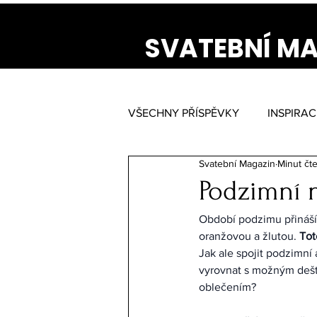
SVATEBNÍ M
VŠECHNY PŘÍSPĚVKY
INSPIRAC
Svatební Magazin
Minut čte
Podzimní n
Období podzimu přináší 
oranžovou a žlutou. 
Tot
Jak ale spojit podzimní
vyrovnat s možným deště
oblečením?