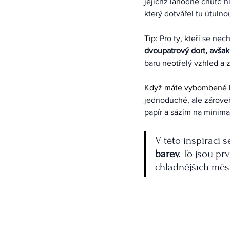
jejichž lahodné chutě h
který dotvářel tu útulno
Tip: 
Pro ty, kteří se nec
dvoupatrový dort, avšak
baru neotřelý vzhled a z
Když máte vybombené lo
jednoduché, ale zároveň
papír a sázím na minim
V této inspiraci 
barev.
 To jsou pr
chladnějších měsí