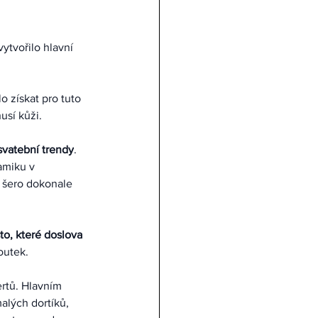
ytvořilo hlavní 
o získat pro tuto 
usí kůži.
 svatební trendy
. 
amiku v 
 šero dokonale 
to, které doslova 
outek.
rtů. Hlavním 
lých dortíků, 