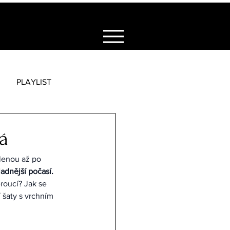
PLAYLIST
á
lenou až po 
adnější počasí. 
roucí? Jak se 
 šaty s vrchním 