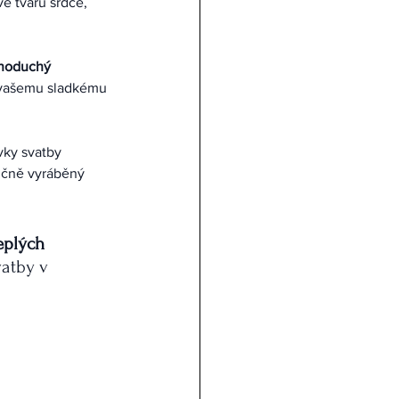
e tvaru srdce, 
dnoduchý 
 vašemu sladkému 
vky svatby 
učně vyráběný 
eplých 
vatby v 