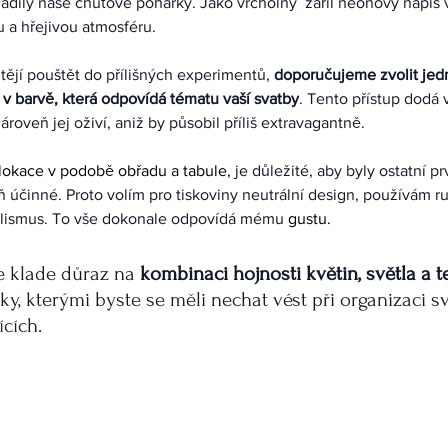
ladily naše chuťové pohárky. Jako vrcholný  zářil neonový nápis v
u a hřejivou atmosféru. 
htějí pouštět do přílišných experimentů,
 doporučujeme zvolit je
 v barvě, která odpovídá tématu vaší svatby
. Tento přístup dodá
ároveň jej oživí, aniž by působil příliš extravagantně.
kace v podobě obřadu a tabule, 
je důležité, aby byly ostatní pr
 účinné. Proto volím pro tiskoviny neutrální design, používám r
alismus. To vše dokonale odpovídá mému 
gustu. 
se klade důraz na 
kombinaci hojnosti květin, světla a t
vky, kterými byste se měli nechat vést při organizaci s
cích.