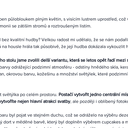
ben půlobloukem plným květin, s visícím lustrem uprostřed, což v
onii se zátiším stromů a roztroušeným listím.
 bez kvalitní hudby? Velkou radost mi udělalo, že se nám podařil
á na housle hrála tak působivě, že její hudba dokázala vykouzlit h
o stolu jsme zvolili delší variantu, která se letos opět řadí mezi
barvy odrážející podzimní atmosféru - odstíny hnědého skla, ker
tan, okrovou barvu, kožešinu a množství světýlek, které podzimní
t světýlka po celém prostoru. 
Postačí vytvořit jedno centrální mís
vytvoříte nejen hlavní atrakci svatby
, ale později i oblíbený fotok
aru byl pojat ve stejném duchu, což se odráželo na výběru deze
ý dort v měděné barvě, který byl doplněn výběrem cupcakes a ma