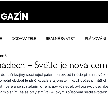
AGAZÍN
E
DODAVATELE
REÁLNÉ SVATBY
PLÁNOVÁNÍ
ní: 5
ádech = Světlo je nová čern
do naší krajiny fascinující paletu barev, od hnědé přes tmavě ze
o roční období je plné kouzla a tajemství, i když občas přináší chl
 atmosféru se svatebním dnem, aby výsledek byl opravdu dechbe
m a s tím, že se brzy stmívá? A jakým způsobem sladit svatební