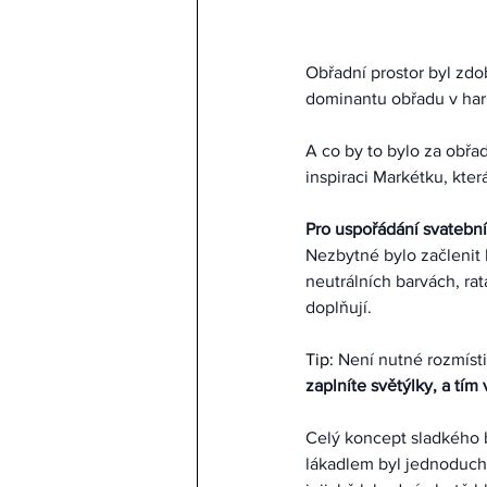
Obřadní prostor byl zdo
dominantu obřadu v harm
A co by to bylo za obřad
inspiraci Markétku, kter
Pro uspořádání svatebníh
Nezbytné bylo začlenit 
neutrálních barvách, ra
doplňují. 
Tip: 
Není nutné rozmísti
zaplníte světýlky, a tím 
Celý koncept sladkého b
lákadlem byl jednoduch