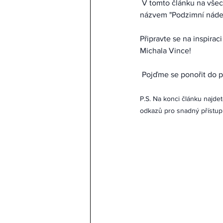
 V tomto článku na všechny tyto otázky odpovíme a navíc vám představíme úchvatnou inspiraci pod 
názvem "Podzimní nádech
Připravte se na inspira
Michala Vince!
 Pojďme se ponořit do 
P.S. Na konci článku najdet
odkazů pro snadný přístup 