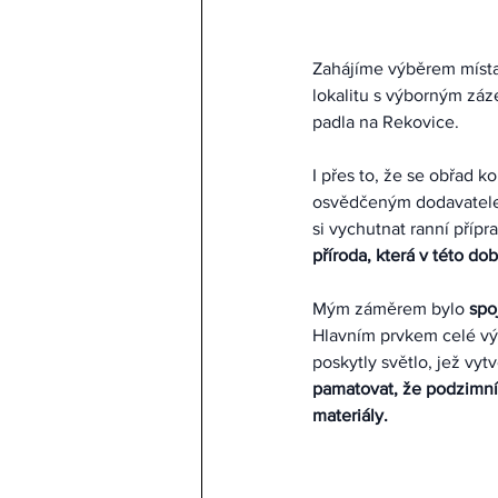
Zahájíme výběrem místa,
lokalitu s výborným záz
padla na Rekovice.
I přes to, že se obřad k
osvědčeným dodavatelem
si vychutnat ranní příp
příroda, která v této do
Mým záměrem bylo 
spo
Hlavním prvkem celé výzd
poskytly světlo, jež vy
pamatovat, že podzimní 
materiály.