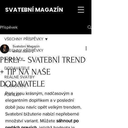
SVATEBNÍ MAGAZÍN
Příspěvek
VŠECHNY PŘÍSPĚVKY
Svatební Magazin
VŠECHNY PŘÍSPĚVKY
Minut čtení: 2
PERLY - SVATEBNÍ TREND
INSPIRACE
DODAVATELE
+ TIP NA NAŠE
REÁLNÉ SVATBY
DODAVATELE
PLÁNOVÁNÍ
Perly jsou krásným, nadčasovým a 
PLAYLIST
elegantním doplňkem a v poslední 
době jsou navíc opět velkým trendem. 
Svatební bižuterie nabízí nepřeberné 
množství variant. Můžete 
sáhnout po 
perlách pravých
, jejichž hodnota je 