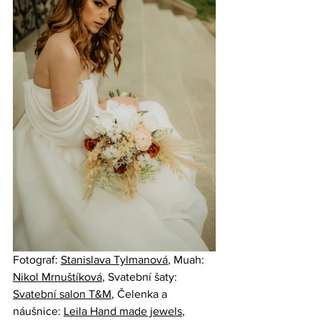
Fotograf: 
Stanislava Tylmanová
, Muah: 
Nikol Mrnuštíková
, Svatební šaty: 
Svatební salon T&M
, Čelenka a 
náušnice: 
Leila Hand made jewels
, 