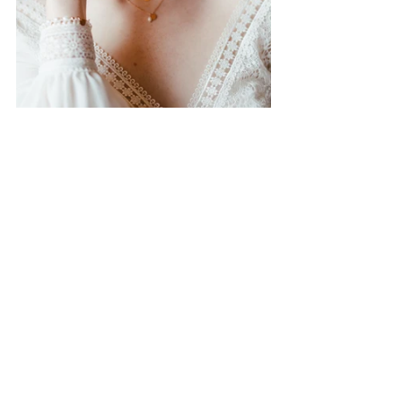
Fotograf: 
Veronika Anýžová
,Svatební 
šaty: 
Salon Mystique
, Šperky: 
Šperky od 
Lišky
, MuaH: 
Katty Visage, 
Květina: 
Salon Veronica Dekor
PERLOVÉ BOTY
Pokud milujete perlový trend, pak jsou 
ozdobené boty správnou volbou. 
A ZBYTEK…
Od tašek, přes závoje, náramky až po 
boty; to je svět perel! Tento bílý klenot 