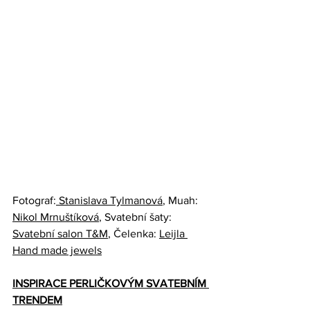
Fotograf:
 Stanislava Tylmanová
, Muah: 
Nikol Mrnuštíková
, Svatební šaty: 
Svatební salon T&M
, Čelenka: 
Leijla 
Hand made jewels
INSPIRACE PERLIČKOVÝM SVATEBNÍM 
TRENDEM