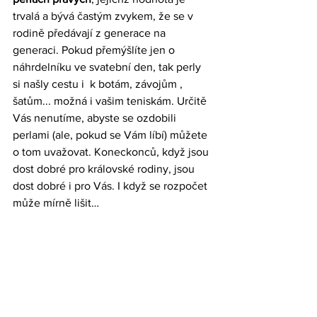
trvalá a bývá častým zvykem, že se v 
rodině předávají z generace na 
generaci. Pokud přemýšlíte jen o 
náhrdelníku ve svatební den, tak perly 
si našly cestu i  k botám, 
závojům
 , 
šatům... možná i vašim teniskám. Určitě 
Vás nenutíme, abyste se ozdobili 
perlami (ale, pokud se Vám líbí) můžete 
o tom uvažovat. Koneckonců, když jsou 
dost dobré pro královské rodiny, jsou 
dost dobré i pro Vás. I když se rozpočet 
může mírně lišit… 