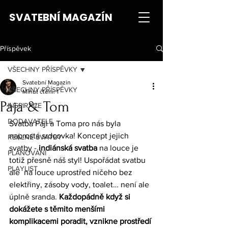
SVATEBNÍ MAGAZÍN
Příspěvek
VŠECHNY PŘÍSPĚVKY
Svatební Magazin
VŠECHNY PŘÍSPĚVKY
Minut čtení: 1
Pája & Tom
INSPIRACE
DODAVATELE
Svatba Páji a Toma pro nás byla 
naprostá srdcovka! Koncept jejich 
REÁLNÉ SVATBY
svatby - 
indiánská svatba
 na louce je 
PLÁNOVÁNÍ
totiž přesně náš styl! Uspořádat svatbu 
PLAYLIST
ale  na louce uprostřed ničeho bez 
elektřiny, zásoby vody, toalet… není ale 
úplně sranda. 
Každopádně když si 
dokážete s těmito menšími 
komplikacemi poradit, vznikne prostředí 