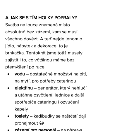
A JAK SE S TÍM HOLKY POPRALY?
Svatba na louce znamená místo 
absolutně bez zázemí, kam se musí 
všechno dovézt. A teď nejde jenom o 
jídlo, nábytek a dekorace, to je 
brnkačka. Tentokrát jsme totiž musely 
zajistit i to, co většinou máme bez 
přemýšlení po ruce:
vodu
 – dostatečné množství na pití, 
na mytí, pro potřeby cateringu
elektřinu
 – generátor, který nehlučí 
a utáhne osvětlení, lednice a další 
spotřebiče cateringu i ozvučení 
kapely
toalety
 – kadibudky se naštěstí dají 
pronajmout 😀
zázemí pro personál 
– na přípravu 