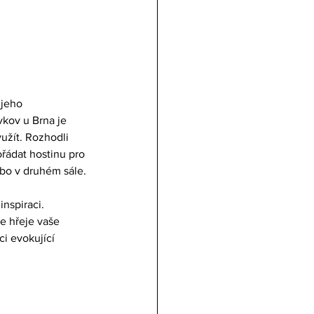
 jeho 
kov u Brna je 
užít. Rozhodli 
řádat hostinu pro 
bo v druhém sále.
nspiraci. 
e hřeje vaše 
i evokující 