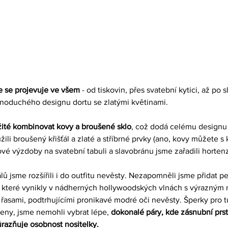
 se projevuje ve všem
 - od tiskovin, přes svatební kytici, až po s
jednoduchého designu dortu se zlatými květinami.
žité kombinovat kovy a broušené sklo
, což dodá celému designu 
li broušený křišťál a zlaté a stříbrné prvky (ano, kovy můžete s 
vé výzdoby na svatební tabuli a slavobránu jsme zařadili hortenzi
ů jsme rozšířili i do outfitu nevěsty. Nezapomněli jsme přidat p
, které vynikly v nádherných hollywoodských vlnách s výrazným
řasami, podtrhujícími pronikavé modré oči nevěsty. Šperky pro 
teny, jsme nemohli vybrat lépe, 
dokonalé páry, kde zásnubní prst
azňuje osobnost nositelky.