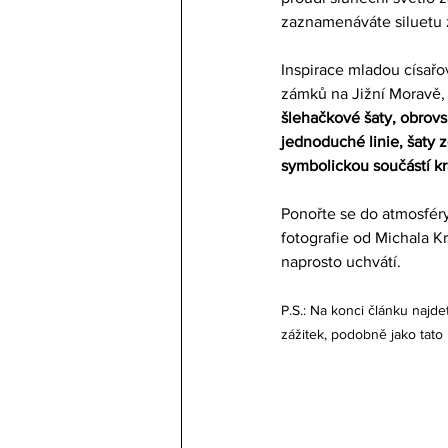
zaznamenáváte siluetu ž
Inspirace mladou císař
zámků na Jižní Moravě, 
šlehačkové šaty, obrovs
jednoduché linie, šaty 
symbolickou součástí kr
Ponořte se do atmosfér
fotografie od Michala K
naprosto uchvátí.
P.S.: Na konci článku najd
zážitek, podobně jako tato 