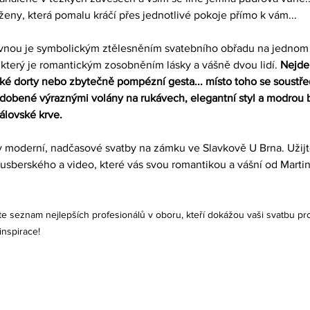
eny, která pomalu kráčí přes jednotlivé pokoje přímo k vám...
ovnou je symbolickým ztělesněním svatebního obřadu na jednom 
který je romantickým zosobněním lásky a vášně dvou lidí.
 Nejde 
ké dorty nebo zbytečně pompézní gesta... místo toho se soustř
zdobené výraznými volány na rukávech, elegantní styl a modrou ba
álovské krve.
y moderní, nadčasové svatby na zámku ve Slavkově U Brna. Užijt
rusberského a video, které vás svou romantikou a vášní od Martin
ete seznam nejlepších profesionálů v oboru, kteří dokážou vaši svatbu p
inspirace!