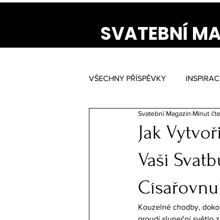
SVATEBNÍ M
VŠECHNY PŘÍSPĚVKY
INSPIRAC
Svatební Magazin
Minut čte
Jak Vytvoř
Vaši Svatb
Císařovnu
Kouzelné chodby, dokona
proudí sluneční světlo 