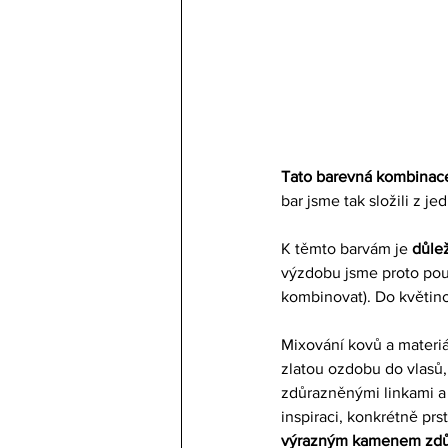
Tato barevná kombinace
bar jsme tak složili z 
K těmto barvám je 
důle
výzdobu jsme proto použi
kombinovat). Do květino
Mixování kovů a materiál
zlatou ozdobu do vlasů
zdůrazněnými linkami a 
inspiraci, konkrétně prs
výrazným kamenem zdůr