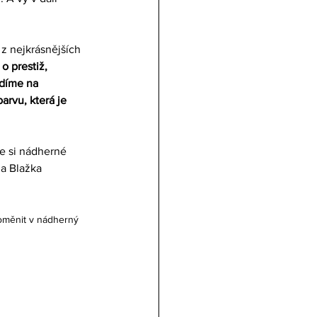
z nejkrásnějších 
o prestiž, 
edíme na 
rvu, která je 
e si nádherné 
a Blažka 
roměnit v nádherný 