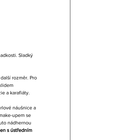
ladkosti. Sladký 
další rozměr. Pro 
klidem 
e a karafiáty.
erlové náušnice a 
 make-upem se 
tuto nádhernou 
en s ústředním 