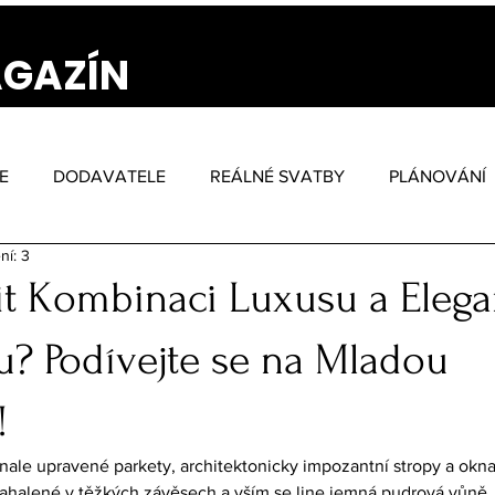
AGAZÍN
E
DODAVATELE
REÁLNÉ SVATBY
PLÁNOVÁNÍ
ní: 3
it Kombinaci Luxusu a Elega
u? Podívejte se na Mladou
!
le upravené parkety, architektonicky impozantní stropy a okna,
zahalené v těžkých závěsech a vším se line jemná pudrová vůně...