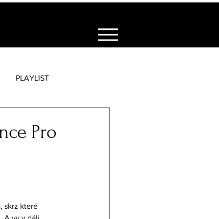
PLAYLIST
nce Pro
 skrz které 
 A vy v dáli 