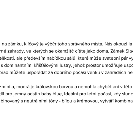
 na zámku, klíčový je výběr toho správného místa. Nás okouzlila
é zahrady, ve kterých se okamžitě cítíte jako doma. Zámek Slav
likostí, ale především nabídkou sálů, které může svatební pár vy
l s dominantními křišťálovými lustry, jehož prostor umožňuje uspo
 Obřad můžete uspořádat za dobrého počasí venku v zahradách ne
zmínila, modrá je královskou barvou a nemohla chybět ani v této i
i pro jemný odstín baby blue, ideální pro letní počasí, kdy slunc
mbinovaný s neutrálními tóny - bílou a krémovou, vytváří kombinac